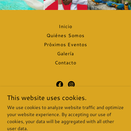
Inicio
Quiénes Somos
Próximos Eventos
Galería
Contacto
This website uses cookies.
Asociación Cultural Venezolana Carolina
del Norte
We use cookies to analyze website traffic and optimize
your website experience. By accepting our use of
Raleigh-Durham, Durham, NC, EE. UU.
cookies, your data will be aggregated with all other
user data.